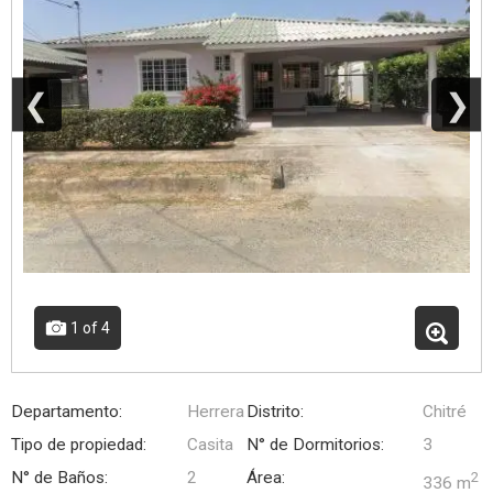
❮
❯
1
of 4
Departamento:
Herrera
Distrito:
Chitré
Tipo de propiedad:
Casita
N° de Dormitorios:
3
N° de Baños:
2
Área:
2
336 m