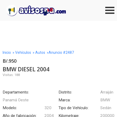
Inicio
»
Vehículos
»
Autos
»Anuncio #2487
B/.950
BMW DIESEL 2004
Visitas: 188
Departamento:
Distrito:
Arraiján
Panamá Oeste
Marca:
BMW
Modelo:
320
Tipo de Vehículo:
Sedán
Año de fabricación:
2004
Kilometraje:
200000