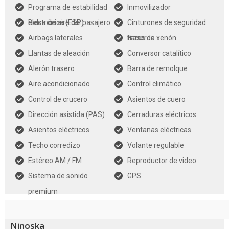
Programa de estabilidad
Inmovilizador
electrónica (ESP)
Bolsa de aire del pasajero
Cinturones de seguridad
Airbags laterales
traseros
Faros de xenón
Llantas de aleación
Conversor catalítico
Alerón trasero
Barra de remolque
Aire acondicionado
Control climático
Control de crucero
Asientos de cuero
Dirección asistida (PAS)
Cerraduras eléctricos
Asientos eléctricos
Ventanas eléctricas
Techo corredizo
Volante regulable
Estéreo AM / FM
Reproductor de video
Sistema de sonido
GPS
premium
Ninoska