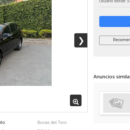
Usuario desde: S
❯
Recomen
Anuncios simil
ito:
Bocas del Toro