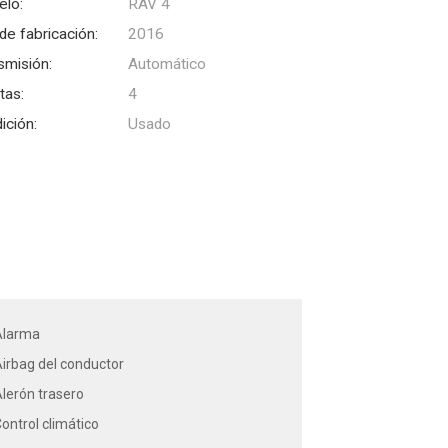
lo:
RAV 4
de fabricación:
2016
smisión:
Automático
tas:
4
ición:
Usado
Alarma
irbag del conductor
lerón trasero
ontrol climático