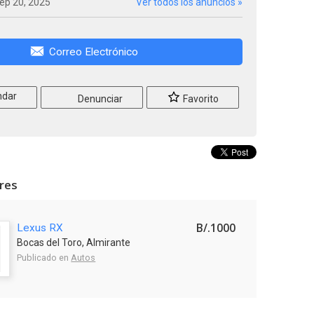
ep 20, 2025
Ver todos los anuncios »
Correo Electrónico
dar
Denunciar
Favorito
ares
B/.1000
Lexus RX
Bocas del Toro, Almirante
Publicado en
Autos