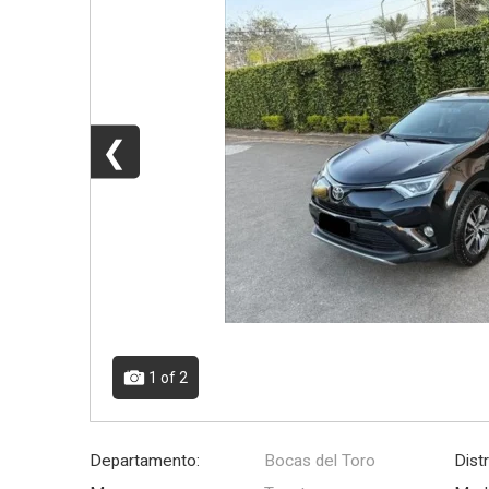
❮
1
of 2
Departamento:
Bocas del Toro
Distr