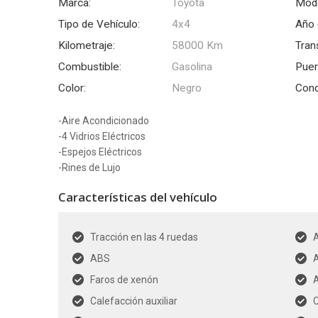
Marca:
Toyota
Mode
Tipo de Vehículo:
4x4
Año 
Kilometraje:
58000 Km
Tran
Combustible:
Gasolina
Puer
Color:
Negro
Cond
-Aire Acondicionado
-4 Vidrios Eléctricos
-Espejos Eléctricos
-Rines de Lujo
Características del vehículo
Tracción en las 4 ruedas
ABS
A
Faros de xenón
A
Calefacción auxiliar
C