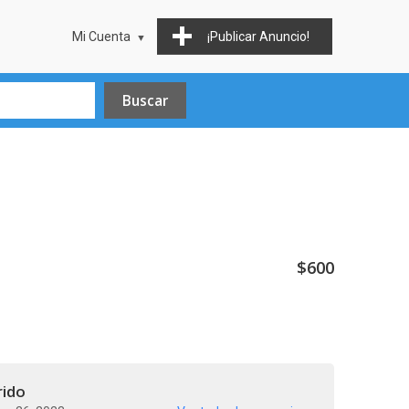
Mi Cuenta
¡Publicar Anuncio!
$600
rido