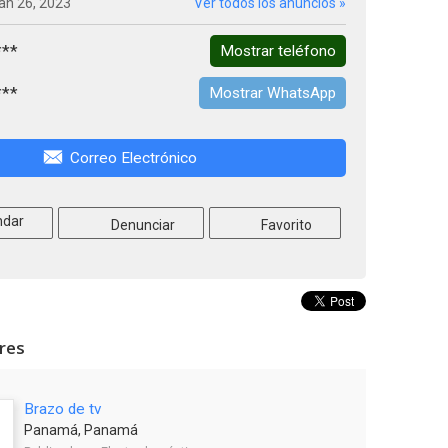
an 26, 2023
Ver todos los anuncios »
***
Mostrar teléfono
***
Mostrar WhatsApp
Correo Electrónico
dar
Denunciar
Favorito
ares
Brazo de tv
Panamá, Panamá