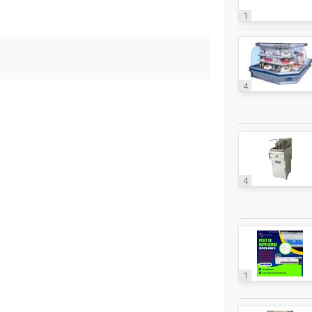
1
4
4
1