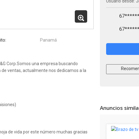
Usuario desde: J
67*****
67*****
ito:
Panamá
a G&G Corp.Somos una empresa buscando
Recomen
a de ventas, actualmente nos dedicamos a la
isiones)
Anuncios simil
 hoja de vida por este número muchas gracias