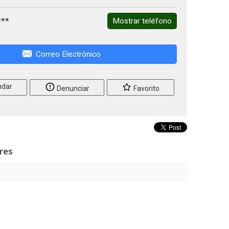
***
Mostrar teléfono
Correo Electrónico
dar
Denunciar
Favorito
ares