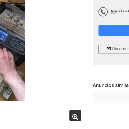
69*****
Recomen
Anuncios simil