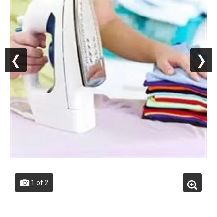
❮
❯
1
of 2