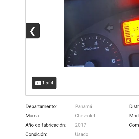
❮
1
of 4
Departamento:
Panamá
Distr
Marca:
Chevrolet
Mode
Año de fabricación:
2017
Comb
Condición:
Usado