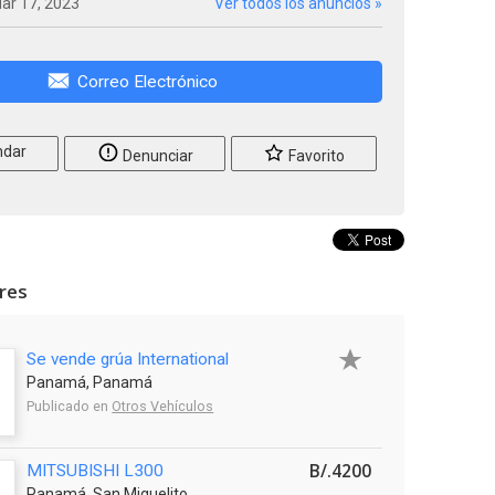
ar 17, 2023
Ver todos los anuncios »
Correo Electrónico
dar
Denunciar
Favorito
ares
Se vende grúa International
Panamá, Panamá
Publicado en
Otros Vehículos
B/.4200
MITSUBISHI L300
Panamá, San Miguelito