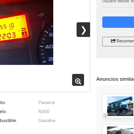
Usuario desde: M
❯
Recomen
Anuncios simil
ito:
Panamá
lo:
N300
2
ustible:
Gasolina