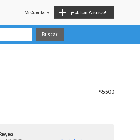
Mi Cuenta
¡Publicar Anuncio!
$5500
 Reyes