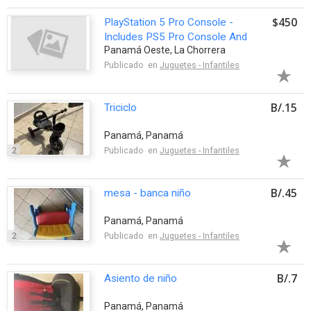
$450
PlayStation 5 Pro Console -
Includes PS5 Pro Console And
Panamá Oeste, La Chorrera
DualSense Controller
Publicado en
Juguetes - Infantiles
B/.15
Triciclo
Panamá, Panamá
2
Publicado en
Juguetes - Infantiles
B/.45
mesa - banca niño
Panamá, Panamá
2
Publicado en
Juguetes - Infantiles
B/.7
Asiento de niño
Panamá, Panamá